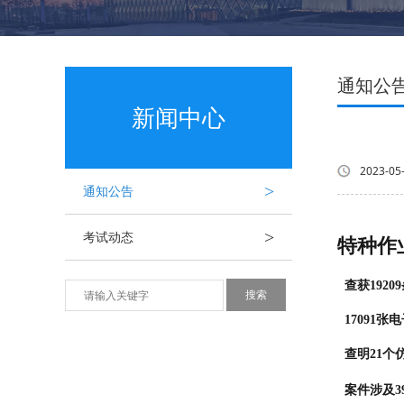
通知公
新闻中心
2023-05
>
通知公告
>
考试动态
特种作
查获192
17091
查明21个
案件涉及3