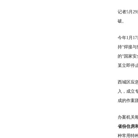
记者5月
破。
今年1月
持“焊接
的“国家
某立即停
西城区应
入，成立
成的作案
办案机关
省份住房
种常用特