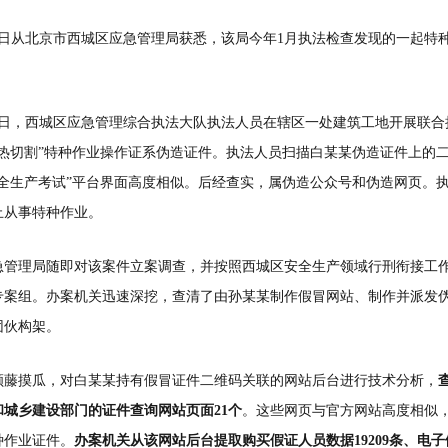
29日从北京市西城区应急管理局获悉，该局今年1月执法检查发现的一起特
17日，西城区应急管理综合执法大队执法人员在辖区一处建筑工地开展联
与热切割”特种作业操作证系伪造证件。执法人员扫描白某某伪造证件上的
安全生产考试”平台界面高度相似。后经查实，属伪造公众号和伪造网页。
止从事特种作业。
急管理局随即对该案件立案调查，并按照西城区安全生产领域行刑衔接工
专案组。办案机关迅速深挖，查清了由孙某某制作假冒网站、制作并派发
团伙构架。
顺藤摸瓜，对白某某持有假冒证件二维码关联的网站后台进行技术分析，
和城乡建设部门的证件查询网站页面21个
。这些网页与官方网站高度相似，
种作业证件。
办案机关从该网站后台提取购买假证人员数据19209条、电子