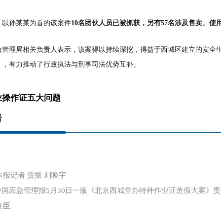
，以孙某某为首的该案件
10名团伙人员已被抓获，另有57名涉及售卖、
急管理局相关负责人表示，该案得以持续深挖，得益于西城区建立的安全
》，有力推动了行政执法与刑事司法优势互补。
业操作证五大问题
看
本报
记者 贾振 刘唤宇
中国应急管理报5月30日一版《北京西城查办特种作业证造假大案》
董臣