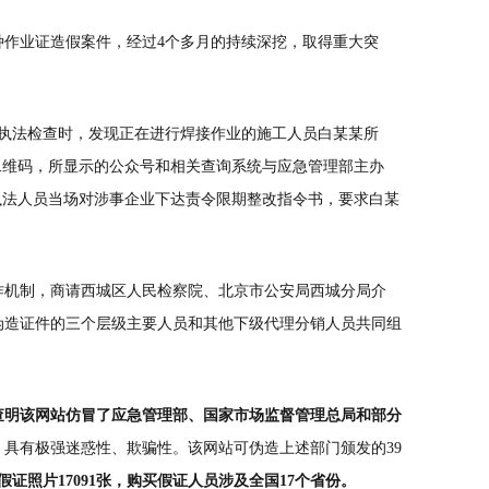
种作业证造假案件，经过4个多月的持续深挖，取得重大突
合执法检查时，发现正在进行焊接作业的施工人员白某某所
二维码，所显示的公众号和相关查询系统与应急管理部主办
执法人员当场对涉事企业下达责令限期整改指令书，要求白某
作机制，商请西城区人民检察院、北京市公安局西城分局介
伪造证件的三个层级主要人员和其他下级代理分销人员共同组
查明该网站仿冒了应急管理部、国家市场监督管理总局和部分
具有极强迷惑性、欺骗性。该网站可伪造上述部门颁发的39
假证照片17091张，购买假证人员涉及全国17个省份。